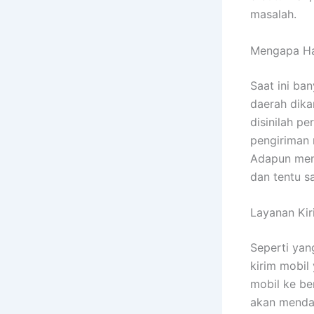
masalah.
Mengapa Ha
Saat ini ba
daerah dika
disinilah 
pengiriman
Adapun men
dan tentu s
Layanan Ki
Seperti yan
kirim mobil
mobil ke be
akan mendap