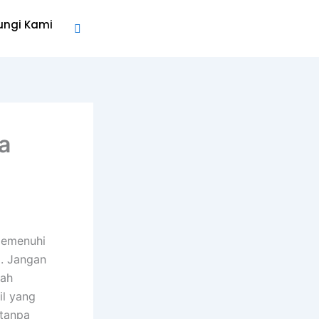
ungi Kami
a
 memenuhi
. Jangan
rah
il yang
tanpa