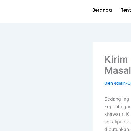
Lewati
Beranda
Ten
ke
konten
Kirim
Masa
Oleh
4dmIn-C
Sedang ingi
kepentingan
khawatir! K
sekalipun k
dibutuhkan