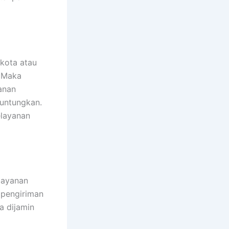
kota atau
. Maka
anan
untungkan.
elayanan
layanan
 pengiriman
a dijamin