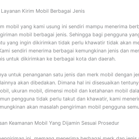
 Layanan Kirim Mobil Berbagai Jenis
im mobil yang kami usung ini sendiri mampu menerima ber
giriman mobil berbagai jenis. Sehingga bagi pengguna yan
ntu yang ingin dikirimkan tidak perlu khawatir tidak akan 
Kami sendiri menerima berbagai kemungkinan jenis dan me
nis untuk dikirimkan ke berbagai kota dan daerah.
nya untuk penanganan satu jenis dan merk mobil dengan je
lainnya akan dibedakan. Dimana hal ini disesuaikan tentun
obil, ukuran mobil, dimensi mobil dan ketahanan mobil da
amun pengguna tidak perlu takut dan khawatir, kami mener
emungkinan akan masalah pengiriman mobil pengguna semu
san Keamanan Mobil Yang Dijamin Sesuai Prosedur
pengiriman ini memang menerima berbagai merk dan jenis