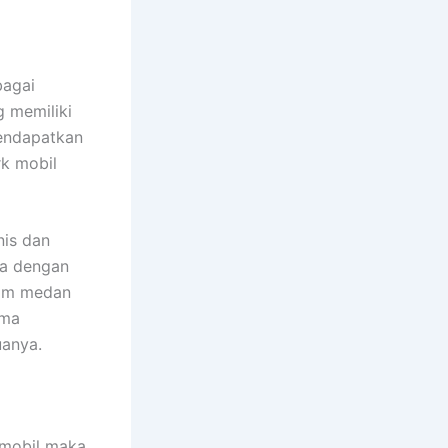
bagai
g memiliki
mendapatkan
rk mobil
nis dan
ya dengan
lam medan
ima
anya.
 mobil maka