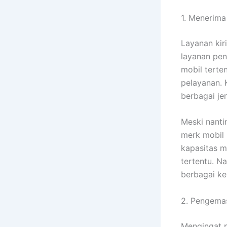
1. Menerima
Layanan kir
layanan pen
mobil terte
pelayanan. 
berbagai je
Meski nanti
merk mobil 
kapasitas m
tertentu. N
berbagai k
2. Pengema
Mengingat 