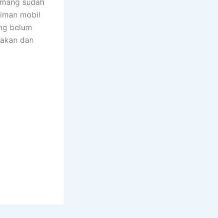
emang sudah
riman mobil
ang belum
sakan dan