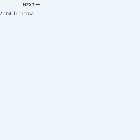
NEXT
Jasa Pengiriman Mobil Terpercaya dan Terjangkau