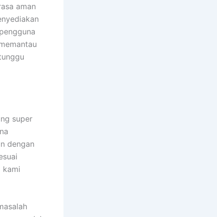
erasa aman
enyediakan
 pengguna
a memantau
 tunggu
ang super
ana
kan dengan
esuai
 kami
masalah