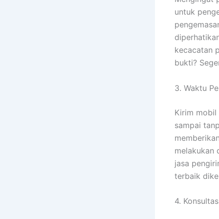
untuk peng
pengemasan 
diperhatika
kecacatan p
bukti? Sege
3. Waktu P
Kirim mobil 
sampai tanp
memberikan 
melakukan 
jasa pengir
terbaik dike
4. Konsultas