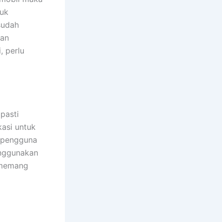
tuk
sudah
kan
, perlu
 pasti
kasi untuk
a pengguna
enggunakan
g memang