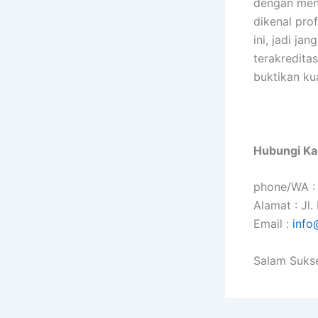
dengan men
dikenal pro
ini, jadi j
terakredita
buktikan ku
Hubungi Ka
phone/WA :
Alamat : Jl
Email :
info
Salam Suks