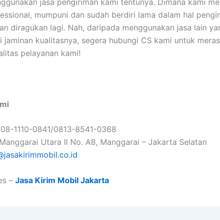
ggunakan jasa pengiriman kami tentunya. Dimana kami m
fessional, mumpuni dan sudah berdiri lama dalam hal pengi
angan diragukan lagi. Nah, daripada menggunakan jasa lain y
si jaminan kualitasnya, segera hubungi CS kami untuk mera
alitas pelayanan kami!
mi
 08-1110-0841/0813-8541-0368
. Manggarai Utara II No. A8, Manggarai – Jakarta Selatan
@jasakirimmobil.co.id
es –
Jasa Kirim Mobil Jakarta